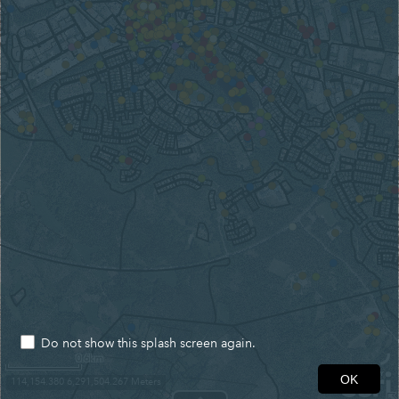
Do not show this splash screen again.
0.6km
OK
114,154.380 6,291,504.267 Meters